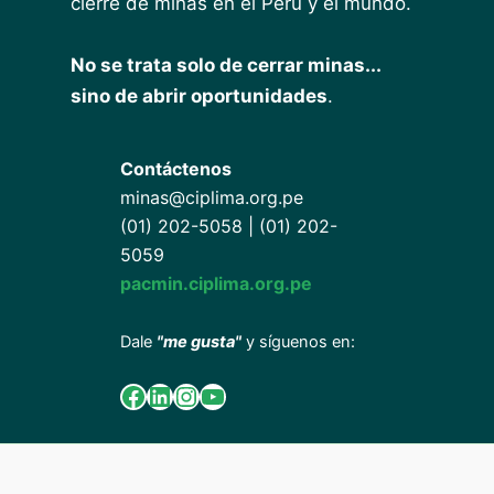
cierre de minas en el Perú y el mundo.
No se trata solo de cerrar minas...
sino de abrir oportunidades
.
Contáctenos
minas@ciplima.org.pe
(01) 202-5058 | (01) 202-
5059
pacmin.ciplima.org.pe
Dale
"me gusta"
y síguenos en:
Facebook
LinkedIn
Instagram
YouTube